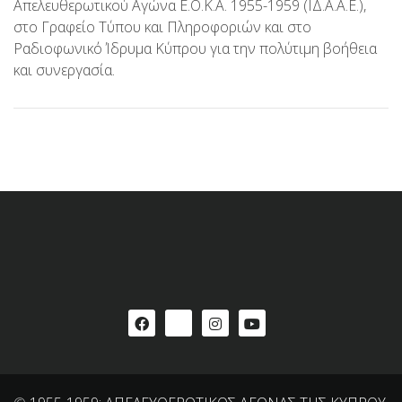
Απελευθερωτικού Αγώνα Ε.Ο.Κ.Α. 1955-1959 (ΙΔ.Α.Α.Ε.),
στο Γραφείο Τύπου και Πληροφοριών και στο
Ραδιοφωνικό Ίδρυμα Κύπρου για την πολύτιμη βοήθεια
και συνεργασία.