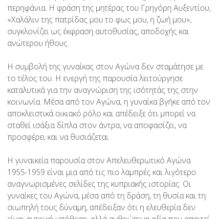
περηφάνια. Η φράση της μητέρας του Γρηγόρη Αυξεντίου,
«Χαλάλιν της πατρίδας μου το φως μου, η ζωή μου»,
συγκλονίζει ως έκφραση αυτοθυσίας, αποδοχής και
ανώτερου ήθους.
Η συμβολή της γυναίκας στον Αγώνα δεν σταμάτησε με
το τέλος του. Η ενεργή της παρουσία λειτούργησε
καταλυτικά για την αναγνώριση της ισότητάς της στην
κοινωνία. Μέσα από τον Αγώνα, η γυναίκα βγήκε από τον
αποκλειστικά οικιακό ρόλο και απέδειξε ότι μπορεί να
σταθεί ισάξια δίπλα στον άντρα, να αποφασίζει, να
προσφέρει και να θυσιάζεται.
Η γυναικεία παρουσία στον Απελευθερωτικό Αγώνα
1955-1959 είναι μια από τις πιο λαμπρές και λιγότερο
αναγνωρισμένες σελίδες της κυπριακής ιστορίας. Οι
γυναίκες του Αγώνα, μέσα από τη δράση, τη θυσία και τη
σιωπηλή τους δύναμη, απέδειξαν ότι η ελευθερία δεν