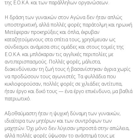
της Ε.Ο.Κ.Α. και των παράλληλων οργανώσεων.
Η δράση των γυναικών στον Αγώνα δεν ήταν απλώς
υποστηρικτική, αλλά πολλές φορές παράτολμη και ηρωική.
Μετέφεραν προκηρύξεις και όπλα, έκρυβαν
καταζητούμενους στα σπίτια τους, χρησίμευαν ως
σύνδεσμοι ανάμεσα στις ομάδες και στους τομείς της
Ε.Ο.Κ.Α. και μπλόκαραν τις αγγλικές περιπολίες με
αντιπερισπασμούς. Πολλές φορές, μάλιστα,
διακινδύνευαν τη ζωή τους ή βασανίστηκαν άγρια χωρίς
να προδώσουν τους αγωνιστές. Τα φυλλάδια που
κυκλοφορούσαν, πολλές φορές σε χιλιάδες αντίτυπα,
ήταν έργο και δικό τους — ένα έργο επικίνδυνο, μα βαθιά
πατριωτικό.
Αξιοθαύμαστη ήταν η ψυχική δύναμη των γυναικών,
ιδιαίτερα των μητέρων και των συντρόφων των
μαχητών. Όχι μόνο δεν λύγισαν μπροστά στην απώλεια,
αλλά πολλές φορές ύψωσαν το ανάστημά τους με