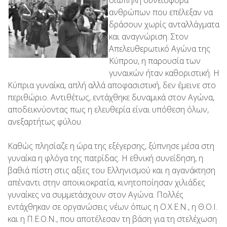
σιωπηλή συνεισφορά
ανθρώπων που επέλεξαν να
δράσουν χωρίς ανταλλάγματα
και αναγνώριση. Στον
Απελευθερωτικό Αγώνα της
Κύπρου, η παρουσία των
γυναικών ήταν καθοριστική. Η
Κύπρια γυναίκα, απλή αλλά αποφασιστική, δεν έμεινε στο
περιθώριο. Αντιθέτως, εντάχθηκε δυναμικά στον Αγώνα,
αποδεικνύοντας πως η ελευθερία είναι υπόθεση όλων,
ανεξαρτήτως φύλου.
Καθώς πλησίαζε η ώρα της εξέγερσης, ξύπνησε μέσα στη
γυναίκα η φλόγα της πατρίδας. Η εθνική συνείδηση, η
βαθιά πίστη στις αξίες του Ελληνισμού και η αγανάκτηση
απέναντι στην αποικιοκρατία, κινητοποίησαν χιλιάδες
γυναίκες να συμμετάσχουν στον Αγώνα. Πολλές
εντάχθηκαν σε οργανώσεις νέων όπως η Ο.Χ.Ε.Ν., η Θ.Ο.Ι.
και η Π.Ε.Ο.Ν., που αποτέλεσαν τη βάση για τη στελέχωση